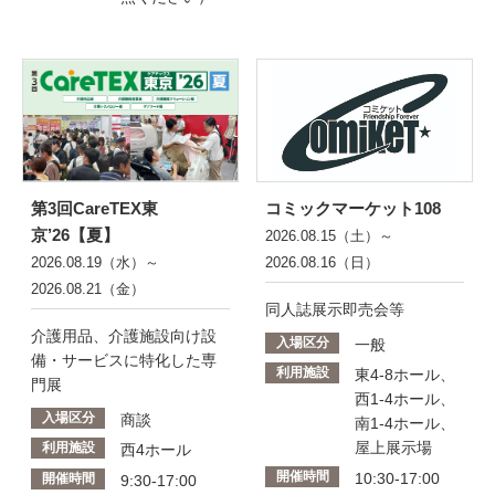
第3回CareTEX東
コミックマーケット108
京’26【夏】
2026.08.15（土）～
2026.08.19（水）～
2026.08.16（日）
2026.08.21（金）
同人誌展示即売会等
介護用品、介護施設向け設
入場区分
一般
備・サービスに特化した専
利用施設
東4-8ホール、
門展
西1-4ホール、
入場区分
商談
南1-4ホール、
屋上展示場
利用施設
西4ホール
開催時間
10:30-17:00
開催時間
9:30-17:00