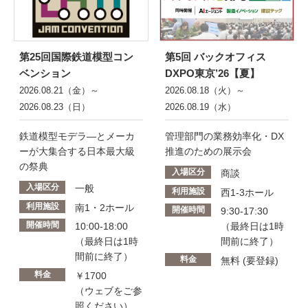
第25回国際鉄道模型コン
第5回 バックオフィス
ベンション
DXPO東京’26【夏】
2026.08.21（金）～
2026.08.18（火）～
2026.08.23（日）
2026.08.19（水）
鉄道模型モデラ―とメーカ
管理部門の業務効率化・DX
ーが大集合する日本最大級
推進のための展示会
の祭典
入場区分
商談
入場区分
一般
利用施設
西1-3ホール
利用施設
南1・2ホール
開催時間
9:30-17:30
開催時間
10:00-18:00
（最終日は1時
（最終日は1時
間前に終了）
間前に終了）
料金
無料 (要登録)
料金
￥1700
（ウェブをご参
照ください）