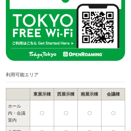
利用可能エリア
東展示棟
西展示棟
南展示棟
会議棟
ホール
内・会議
〇
〇
〇
〇
室内