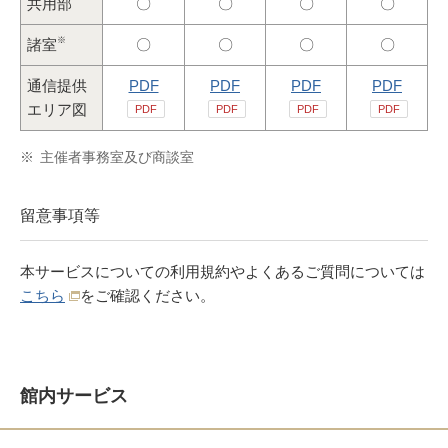
共用部
〇
〇
〇
〇
※
諸室
〇
〇
〇
〇
通信提供
PDF
PDF
PDF
PDF
エリア図
PDF
PDF
PDF
PDF
※
主催者事務室及び商談室
留意事項等
本サービスについての利用規約やよくあるご質問については
こちら
をご確認ください。
館内サービス