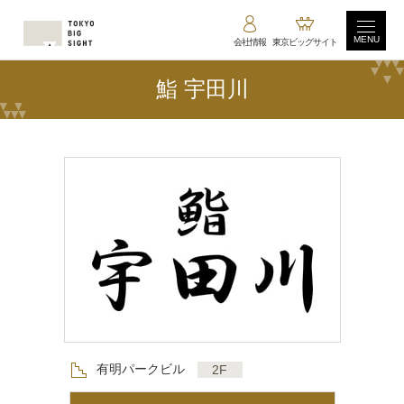
MENU
会社情報
東京ビッグサイト
鮨 宇田川
フロア
有明パークビル
2F