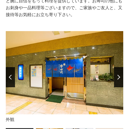
と腕に自信をもって料理を提供しています。お寿司の他にも
お刺身や一品料理等ございますので、ご家族やご友人と、又
接待等お気軽にお立ち寄り下さい。
前の画像を表示
次の画
外観