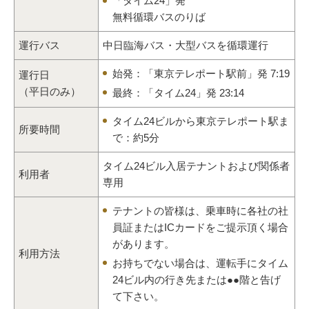
「タイム24」発
無料循環バスのりば
運行バス
中日臨海バス・大型バスを循環運行
始発：「東京テレポート駅前」発 7:19
運行日
（平日のみ）
最終：「タイム24」発 23:14
タイム24ビルから東京テレポート駅ま
所要時間
で：約5分
タイム24ビル入居テナントおよび関係者
利用者
専用
テナントの皆様は、乗車時に各社の社
員証またはICカードをご提示頂く場合
があります。
利用方法
お持ちでない場合は、運転手にタイム
24ビル内の行き先または●●階と告げ
て下さい。