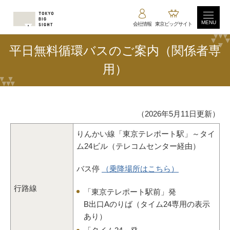
MENU
会社情報
東京ビッグサイト
平日無料循環バスのご案内（関係者専
用）
（2026年5月11日更新）
りんかい線「東京テレポート駅」～タイ
ム24ビル（テレコムセンター経由）
バス停
（乗降場所はこちら）
行路線
「東京テレポート駅前」発
B出口
A
のりば（タイム24専用の表示
あり）