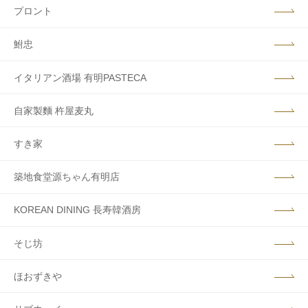
プロント
鮒忠
イタリアン酒場 有明PASTECA
自家製麵 杵屋麦丸
すき家
築地食堂源ちゃん有明店
KOREAN DINING 長寿韓酒房
そじ坊
ほおずきや