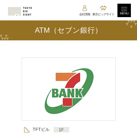
MENU
会社情報
東京ビッグサイト
ATM（セブン銀行）
フロア
TFTビル
1F