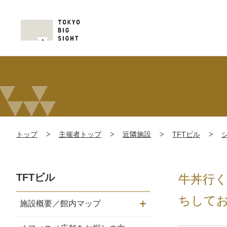
トップ
主催者トップ
近隣施設
TFTビル
TFTビル
牛丼行
ちして
施設概要／館内マップ
メニュー