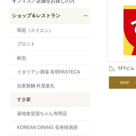
オフィス／店舗をお探しの方
ショップ＆レストラン
メニュー
翠苑（スイエン）
プロント
鮒忠
フロア
TFTビル
イタリアン酒場 有明PASTECA
MAP
自家製麵 杵屋麦丸
すき家
築地食堂源ちゃん有明店
KOREAN DINING 長寿韓酒房