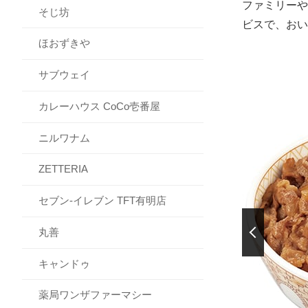
ファミリーや
そじ坊
ビスで、おい
ほおずきや
サブウェイ
カレーハウス CoCo壱番屋
ニルワナム
ZETTERIA
セブン‐イレブン TFT有明店
丸善
前の画像を表示
キャンドゥ
薬局ワンザファーマシー