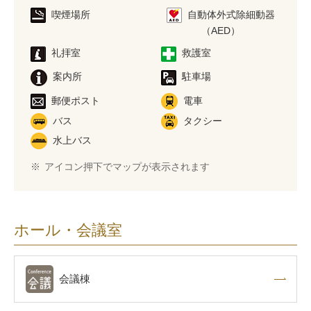
喫煙場所
自動体外式除細動器
（AED）
礼拝室
救護室
案内所
駐車場
郵便ポスト
電車
バス
タクシー
水上バス
※
アイコン押下でマップが表示されます
ホール・会議室
会議棟