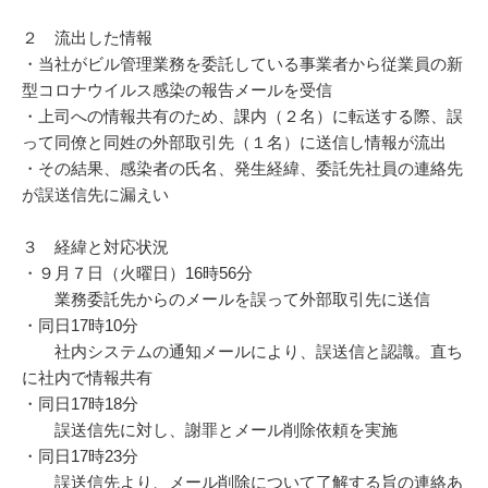
２ 流出した情報
・当社がビル管理業務を委託している事業者から従業員の新
型コロナウイルス感染の報告メールを受信
・上司への情報共有のため、課内（２名）に転送する際、誤
って同僚と同姓の外部取引先（１名）に送信し情報が流出
・その結果、感染者の氏名、発生経緯、委託先社員の連絡先
が誤送信先に漏えい
３ 経緯と対応状況
・９月７日（火曜日）16時56分
業務委託先からのメールを誤って外部取引先に送信
・同日17時10分
社内システムの通知メールにより、誤送信と認識。直ち
に社内で情報共有
・同日17時18分
誤送信先に対し、謝罪とメール削除依頼を実施
・同日17時23分
誤送信先より、メール削除について了解する旨の連絡あ